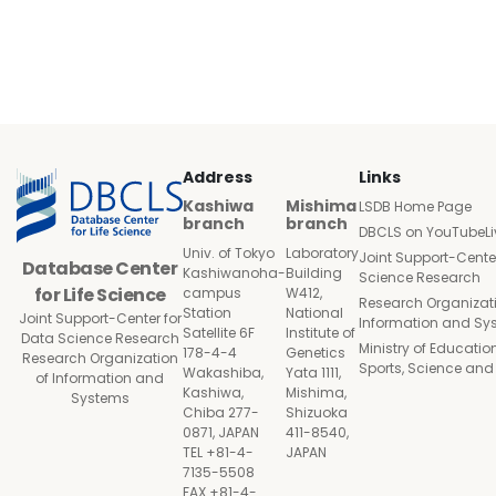
Address
Links
Kashiwa
Mishima
LSDB Home Page
branch
branch
DBCLS on YouTubeLi
Univ. of Tokyo
Laboratory
Joint Support-Cente
Database Center
Kashiwanoha-
Building
Science Research
for Life Science
campus
W412,
Research Organizati
Station
National
Joint Support-Center for
Information and Sy
Satellite 6F
Institute of
Data Science Research
Ministry of Education
178-4-4
Genetics
Research Organization
Sports, Science an
Wakashiba,
Yata 1111,
of Information and
Kashiwa,
Mishima,
Systems
Chiba 277-
Shizuoka
0871, JAPAN
411-8540,
TEL +81-4-
JAPAN
7135-5508
FAX +81-4-