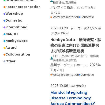
Oral presentation
櫛田達矢, 藤原豊史
Poster presentation
パシフィコ横浜、2025年12月3
日-5日
Workshop
Poster presentation
Domestic
Domestic
International
2025.10.20
トーゴーの日シンポ
ジウム2025
NANDO
NanbyoData：難病研究・診
NanbyoData
療の促進に向けた国際連携お
Award
よび領域横断型連携
Collaboration
細田正恵, 申在紋, 高月照江, 三橋信孝,
菊池敦生, 藤原豊史
Other
品川ザ・グランドホール、2025年
10月20日
Poster presentation
Domestic
2025.10.06
Genetics
Mondo: Integrating
Disease Terminology
Across Communities