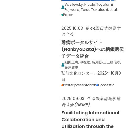
Vasilevsky, Nicole, Toyofumi
Fujiwara, Terue Takatsuki, et al.
Paper
2025.10.03
第44回日本糖質学
会年会
難病ポータルサイト
(NanbyoData)への糖鎖遺伝
子データ統合
細田正恵, 申在紋, 高月照江, 三橋信孝,
藤原豊史
弘前文化センター、2025年10月3
日
Poster presentation
Domestic
2025.09.03
生命医薬情報学連
合大会(IIBMP)
Facilitating International
Collaboration and
Utilization through the