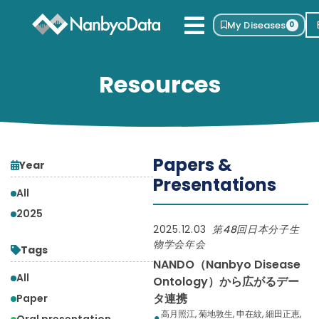
My Diseases
0
Resources
Papers &
Year
Presentations
All
2025
2025.12.03
第48回日本分子生
物学会年会
Tags
NANDO（Nanbyo Disease
All
Ontology）から広がるデー
タ連携
Paper
高月照江, 菊地敦生, 申在紋, 細田正恵,